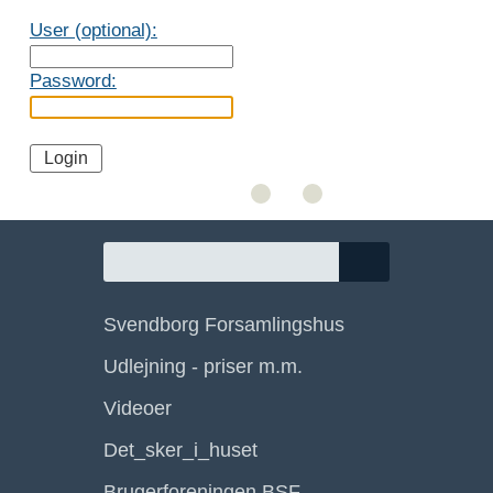
User (optional):
Password:
Svendborg Forsamlingshus
Udlejning - priser m.m.
Videoer
Det_sker_i_huset
Brugerforeningen BSF