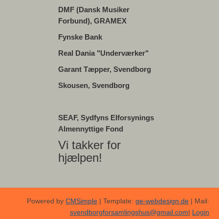
DMF (Dansk Musiker
Forbund), GRAMEX
Fynske Bank
Real Dania "Underværker"
Garant Tæpper, Svendborg
Skousen, Svendborg
SEAF, Sydfyns Elforsynings
Almennyttige Fond
Vi takker for
hjælpen!
Powered by
CMSimple
| Template:
ge-webdesign.de
| Mail:
svendborgforsamlingshus@gmail.com
|
Login