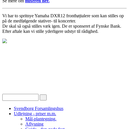
Se mere om
mixeren her.
Vi har to spritnye Yamaha DXR12 fronthøjtalere som kan stilles op
på de medfølgende stativer- til koncerter.
De skal så også stilles væk igen. De er sponseret af Fynske Bank.
Efter aftale kan vi stille yderligere udstyr til rådighed.
Svendborg Forsamlingshus
Udlejning - priser m.m.
Mål-plantegning.
Aflysning