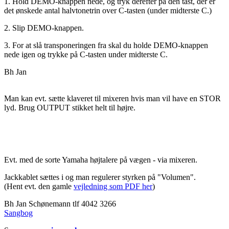
1. Hold DEMO-knappen nede, og tryk derefter på den tast, der er
det ønskede antal halvtonetrin over C-tasten (under midterste C.)
2. Slip DEMO-knappen.
3. For at slå transponeringen fra skal du holde DEMO-knappen
nede igen og trykke på C-tasten under midterste C.
Bh Jan
Man kan evt. sætte klaveret til mixeren hvis man vil have en STOR
lyd. Brug OUTPUT stikket helt til højre.
Evt. med de sorte Yamaha højtalere på vægen - via mixeren.
Jackkablet sættes i og man regulerer styrken på "Volumen".
(Hent evt. den gamle
vejledning som PDF her
)
Bh Jan Schønemann tlf 4042 3266
Sangbog