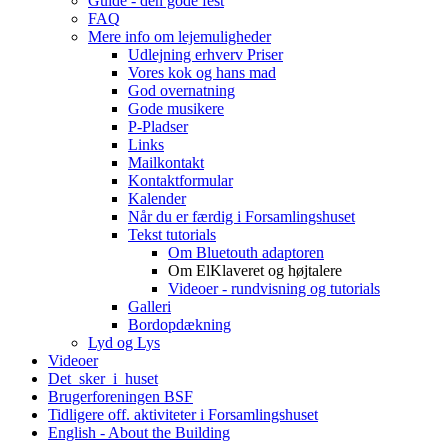
Guide - den gode fest
FAQ
Mere info om lejemuligheder
Udlejning erhverv Priser
Vores kok og hans mad
God overnatning
Gode musikere
P-Pladser
Links
Mailkontakt
Kontaktformular
Kalender
Når du er færdig i Forsamlingshuset
Tekst tutorials
Om Bluetouth adaptoren
Om ElKlaveret og højtalere
Videoer - rundvisning og tutorials
Galleri
Bordopdækning
Lyd og Lys
Videoer
Det_sker_i_huset
Brugerforeningen BSF
Tidligere off. aktiviteter i Forsamlingshuset
English - About the Building