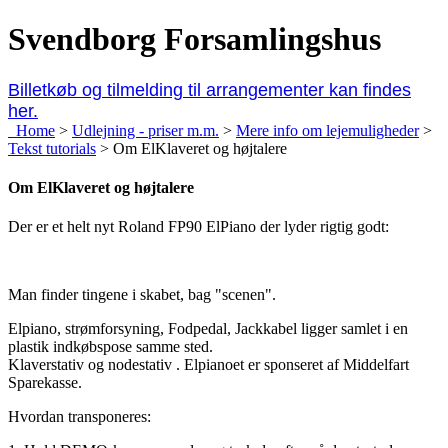
Svendborg Forsamlingshus
Billetkøb og tilmelding til arrangementer kan findes
her.
Home
>
Udlejning - priser m.m.
>
Mere info om lejemuligheder
>
Tekst tutorials
>
Om ElKlaveret og højtalere
Om ElKlaveret og højtalere
Der er et helt nyt Roland FP90 ElPiano der lyder rigtig godt:
Man finder tingene i skabet, bag "scenen".
Elpiano, strømforsyning, Fodpedal, Jackkabel ligger samlet i en
plastik indkøbspose samme sted.
Klaverstativ og nodestativ . Elpianoet er sponseret af Middelfart
Sparekasse.
Hvordan transponeres: