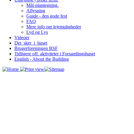
Mål-plantegning.
Aflysning
Guide - den gode fest
FAQ
Mere info om lejemuligheder
Lyd og Lys
Videoer
Det_sker_i_huset
Brugerforeningen BSF
Tidligere off. aktiviteter i Forsamlingshuset
English - About the Building