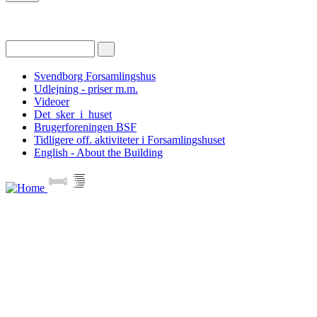
Svendborg Forsamlingshus
Udlejning - priser m.m.
Videoer
Det_sker_i_huset
Brugerforeningen BSF
Tidligere off. aktiviteter i Forsamlingshuset
English - About the Building