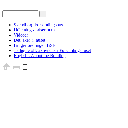
Svendborg Forsamlingshus
Udlejning - priser m.m.
Videoer
Det_sker_i_huset
Brugerforeningen BSF
Tidligere off. aktiviteter i Forsamlingshuset
English - About the Building