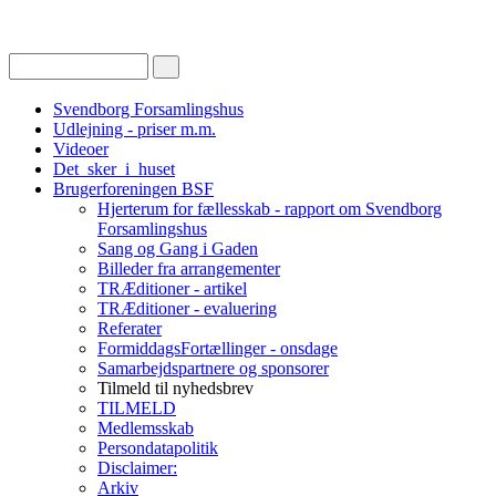
Svendborg Forsamlingshus
Udlejning - priser m.m.
Videoer
Det_sker_i_huset
Brugerforeningen BSF
Hjerterum for fællesskab - rapport om Svendborg
Forsamlingshus
Sang og Gang i Gaden
Billeder fra arrangementer
TRÆditioner - artikel
TRÆditioner - evaluering
Referater
FormiddagsFortællinger - onsdage
Samarbejdspartnere og sponsorer
Tilmeld til nyhedsbrev
TILMELD
Medlemsskab
Persondatapolitik
Disclaimer:
Arkiv