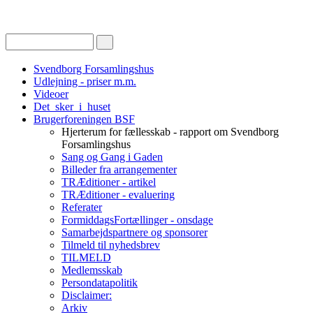
Svendborg Forsamlingshus
Udlejning - priser m.m.
Videoer
Det_sker_i_huset
Brugerforeningen BSF
Hjerterum for fællesskab - rapport om Svendborg
Forsamlingshus
Sang og Gang i Gaden
Billeder fra arrangementer
TRÆditioner - artikel
TRÆditioner - evaluering
Referater
FormiddagsFortællinger - onsdage
Samarbejdspartnere og sponsorer
Tilmeld til nyhedsbrev
TILMELD
Medlemsskab
Persondatapolitik
Disclaimer:
Arkiv